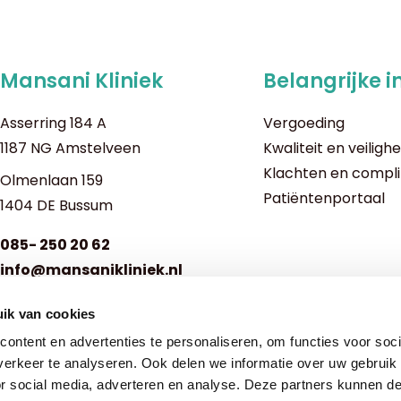
Mansani Kliniek
Belangrijke i
Asserring 184 A
Vergoeding
1187 NG Amstelveen
Kwaliteit en veilighe
Klachten en compl
Olmenlaan 159
Patiëntenportaal
1404 DE Bussum
085- 250 20 62
info@mansanikliniek.nl
ik van cookies
Openingstijden kliniek:
Ma t/m vrij: 08:00 - 17:00
ontent en advertenties te personaliseren, om functies voor soci
erkeer te analyseren. Ook delen we informatie over uw gebruik
Telefonisch bereikbaar:
or social media, adverteren en analyse. Deze partners kunnen 
Ma t/m do: 09:00 - 14:00