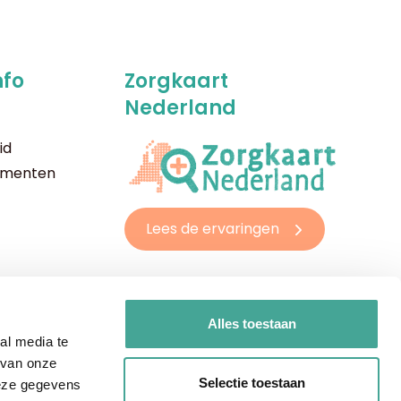
nfo
Zorgkaart
Nederland
id
imenten
Lees de ervaringen
Alles toestaan
al media te
 van onze
Selectie toestaan
deze gegevens