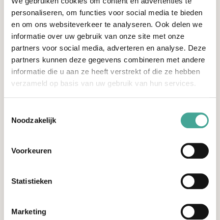
We gebruiken cookies om content en advertenties te
voorkomen;
personaliseren, om functies voor social media te bieden
❌ Mogelijk minder seksueel genot, omdat het langer kan
en om ons websiteverkeer te analyseren. Ook delen we
duren om tot een orgasme te komen.
informatie over uw gebruik van onze site met onze
partners voor social media, adverteren en analyse. Deze
Consult & behandeling
partners kunnen deze gegevens combineren met andere
informatie die u aan ze heeft verstrekt of die ze hebben
Tijdens het consult bespreekt de uroloog je klachten en
verzameld op basis van uw gebruik van hun services.
voert hij een lichamelijk onderzoek uit. Zo bepaalt hij welke
behandelmethode het meest geschikt is voor jou. In de
Toestemmingsselectie
meeste gevallen kiezen we voor de klassieke chirurgische
Noodzakelijk
methode. Hieronder lees je hoe deze operatie verloopt.
Voorkeuren
Asfspraak inplannen
Statistieken
Kosten van een besnijdenis
Marketing