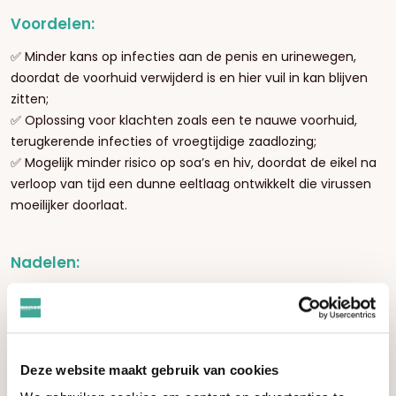
Voordelen:
✅ Minder kans op infecties aan de penis en urinewegen,
doordat de voorhuid verwijderd is en hier vuil in kan blijven
zitten;
✅ Oplossing voor klachten zoals een te nauwe voorhuid,
terugkerende infecties of vroegtijdige zaadlozing;
✅ Mogelijk minder risico op soa’s en hiv, doordat de eikel na
verloop van tijd een dunne eeltlaag ontwikkelt die virussen
moeilijker doorlaat.
Nadelen:
❌ De eikel kan minder gevoelig worden, omdat hij geen
beschermlaag meer heeft en gewend raakt aan wrijving
met kleding;
❌ De eikel kan droger worden, waardoor soms glijmiddel
Deze website maakt gebruik van cookies
nodig is om irritatie tijdens masturbatie of seks te