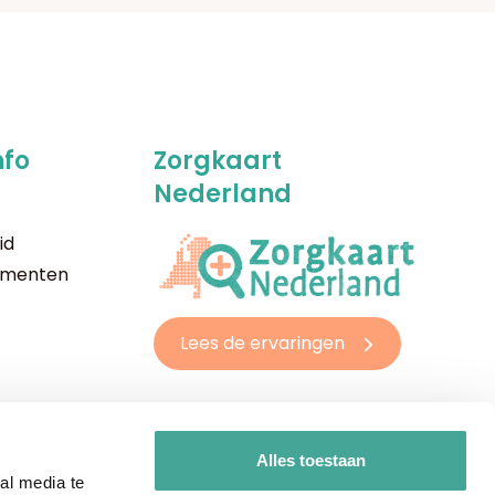
nfo
Zorgkaart
Nederland
id
imenten
Lees de ervaringen
Alles toestaan
al media te