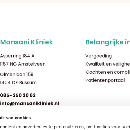
Mansani Kliniek
Belangrijke i
Asserring 184 A
Vergoeding
1187 NG Amstelveen
Kwaliteit en veilighe
Klachten en compl
Olmenlaan 159
Patiëntenportaal
1404 DE Bussum
085- 250 20 62
info@mansanikliniek.nl
ik van cookies
Openingstijden kliniek:
Ma t/m vrij: 08:00 - 17:00
ontent en advertenties te personaliseren, om functies voor soci